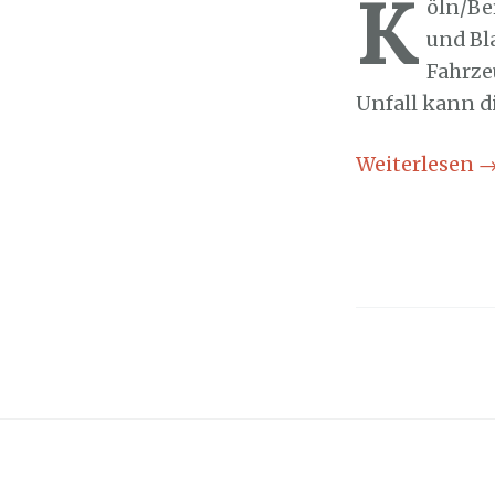
K
öln/Be
und Bl
Fahrze
Unfall kann d
Weiterlesen