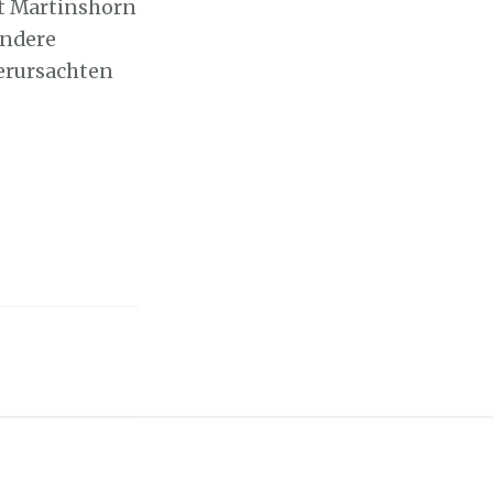
t Martinshorn
andere
verursachten