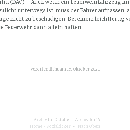
rlin (DAV) – Auch wenn ein Feuerwehrfahrzeug mi
aulicht unterwegs ist, muss der Fahrer aufpassen, 
uge nicht zu beschädigen. Bei einem leichtfertig 
ie Feuerwehr dann allein haften.
→
Veröffentlicht am
15. Oktober 2021
-
Archiv fürOktober
-
Archiv für15
Home - Sozialticker
~
Nach Oben