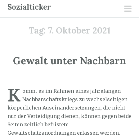
Z
Sozialticker
u
pri
m
men
Tag:
7. Oktober 2021
I
n
h
a
Gewalt unter Nachbarn
l
t
Sozialticker
7. Oktober 2021
s
K
p
ommt es im Rahmen eines jahrelangen
r
Nachbarschaftskriegs zu wechselseitigen
i
körperlichen Auseinandersetzungen, die nicht
n
nur der Verteidigung dienen, können gegen beide
g
Seiten zeitlich befristete
e
Gewaltschutzanordnungen erlassen werden.
n