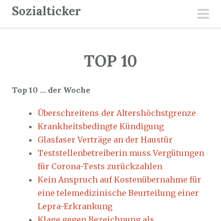
Z
Sozialticker
u
pri
m
men
I
TOP 10
n
h
a
Top 10 … der Woche
l
t
Überschreitens der Altershöchstgrenze
s
Krankheitsbedingte Kündigung
p
Glasfaser Verträge an der Haustür
r
Teststellenbetreiberin muss Vergütungen
i
für Corona-Tests zurückzahlen
n
Kein Anspruch auf Kostenübernahme für
g
eine telemedizinische Beurteilung einer
e
Lepra-Erkrankung
n
Klage gegen Bezeichnung als