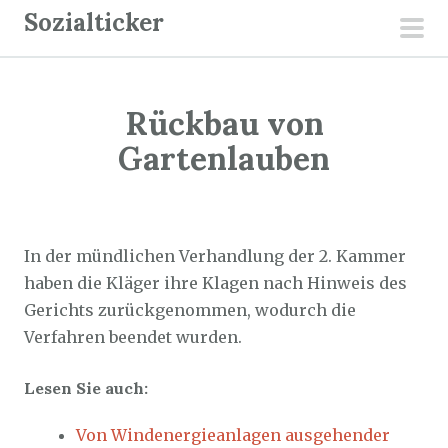
Z
Sozialticker
u
pri
m
men
I
Rückbau von
n
h
Gartenlauben
a
l
Sozialticker
20. November 2024
t
s
In der mündlichen Verhandlung der 2. Kammer
p
haben die Kläger ihre Klagen nach Hinweis des
r
Gerichts zurückgenommen, wodurch die
i
Verfahren beendet wurden.
n
Lesen Sie auch:
g
e
Von Windenergieanlagen ausgehender
n