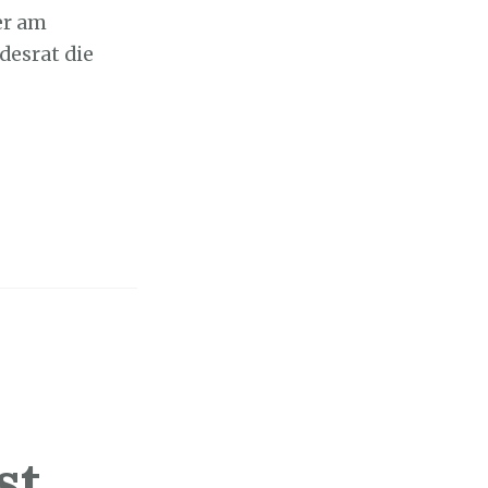
er am
esrat die
st