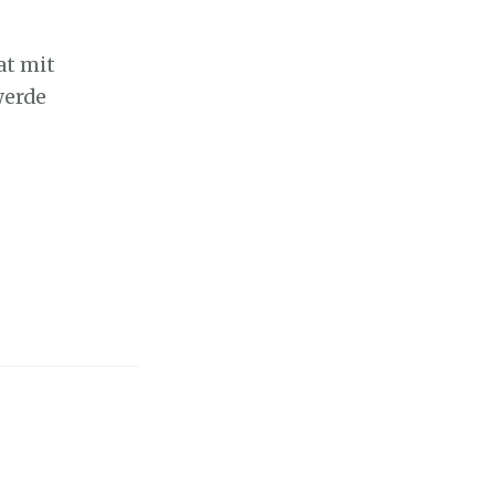
at mit
werde