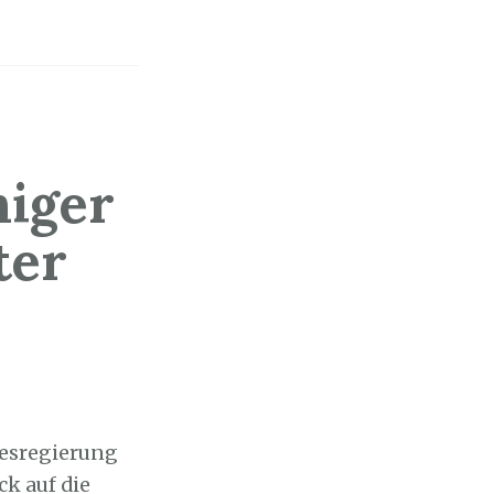
iger
ter
desregierung
k auf die