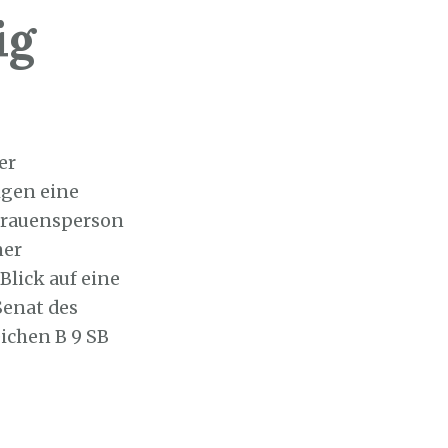
ig
er
igen eine
trauensperson
ner
lick auf eine
Senat des
ichen B 9 SB