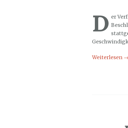
Sozialticker
3
D
er Ver
Beschl
stattg
Geschwindigke
Weiterlesen