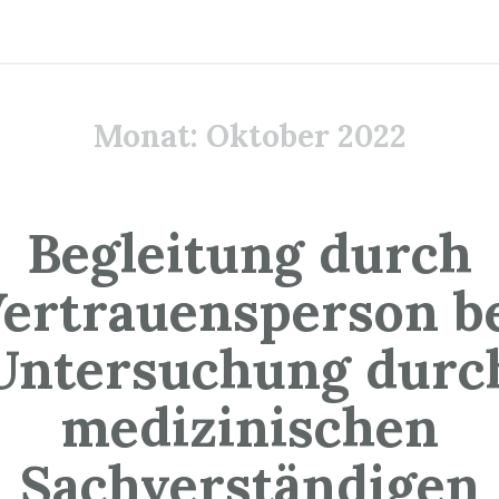
Monat:
Oktober 2022
Begleitung durch
ertrauensperson b
Untersuchung durc
medizinischen
Sachverständigen