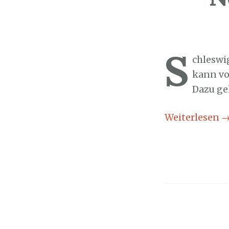
Sozialticker
2
S
chleswi
kann vo
Dazu ge
Weiterlesen