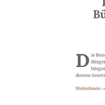
Bü
Sozialticker
2
D
ie Bun
Bürger
bürger
diesem Gesetz
Weiterlesen