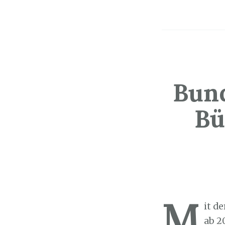
Bun
Bü
Sozialticker
2
M
it d
ab 2