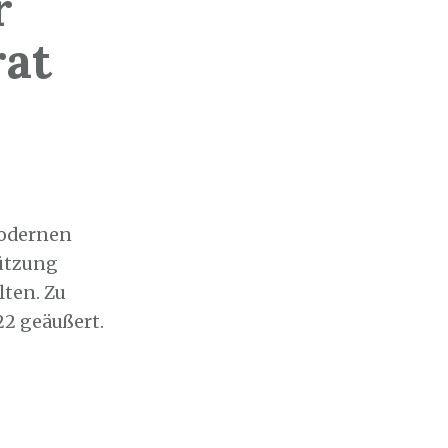
r
rat
modernen
tützung
lten. Zu
22 geäußert.