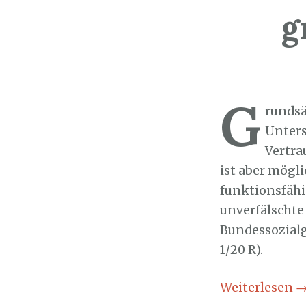
g
Sozialticker
3
G
rundsä
Unters
Vertra
ist aber mögli
funktionsfähi
unverfälschte 
Bundessozialg
1/20 R).
Weiterlesen