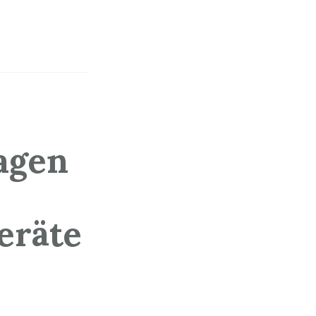
agen
eräte