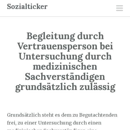
Z
Sozialticker
u
pri
m
men
I
Begleitung durch
n
h
Vertrauensperson bei
a
Untersuchung durch
l
medizinischen
t
Sachverständigen
s
p
grundsätzlich zulässig
r
i
Sozialticker
31. Oktober 2022
n
g
Grundsätzlich steht es dem zu Begutachtenden
e
frei, zu einer Untersuchung durch einen
n