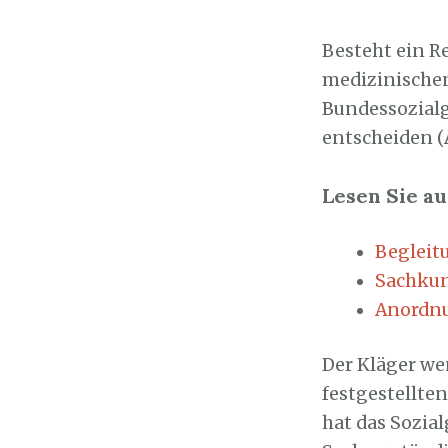
Sozialticker
2
Besteht ein R
medizinischen
Bundessozialge
entscheiden (A
Lesen Sie au
Begleit
Sachkun
Anordnu
Der Kläger we
festgestellte
hat das Sozial