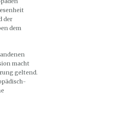
opäden
wesenheit
d der
ben dem
rhandenen
ision macht
rung geltend.
opädisch-
ne