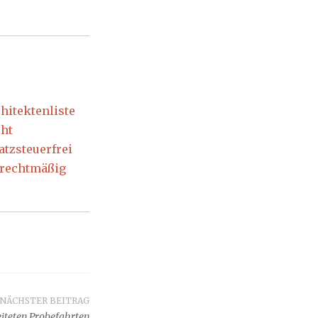
hitektenliste
cht
tzsteuerfrei
 rechtmäßig
NÄCHSTER BEITRAG
eiteten Probefahrten