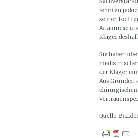
Sachverständ
lehnten jedoc
seiner Tochte
Anamnese und
Kläger deshal
Sie haben übe
medizinischen
der Kläger ei
Aus Gründen d
chirurgischen
Vertrauenspe
Quelle: Bunde