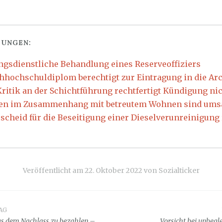
UNGEN:
gsdienstliche Behandlung eines Reserveoffiziers
chhochschuldiplom berechtigt zur Eintragung in die Arc
Kritik an der Schichtführung rechtfertigt Kündigung ni
en im Zusammenhang mit betreutem Wohnen sind umsa
scheid für die Beseitigung einer Dieselverunreinigung
Veröffentlicht am
22. Oktober 2022
von
Sozialticker
AG
snavigation
us dem Nachlass zu bezahlen –
Vorsicht bei unbegl