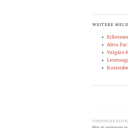
WEITERE MELD
Erkennun
Altes Fa
Vulgäre 
Leistung
Kostenbe
VORHERIGER BEITR
Beitrag
Was ist vorrangig a