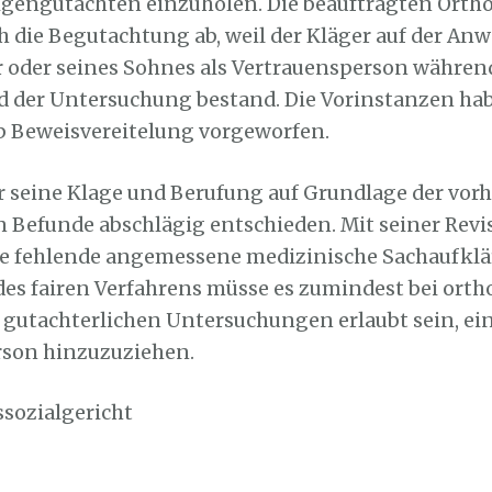
igengutachten einzuholen. Die beauftragten Orth
h die Begutachtung ab, weil der Kläger auf der An
r oder seines Sohnes als Vertrauensperson währen
 der Untersuchung bestand. Die Vorinstanzen ha
b Beweisvereitelung vorgeworfen.
r seine Klage und Berufung auf Grundlage der vo
 Befunde abschlägig entschieden. Mit seiner Rev
ne fehlende angemessene medizinische Sachaufklä
es fairen Verfahrens müsse es zumindest bei orth
 gutachterlichen Untersuchungen erlaubt sein, ei
rson hinzuzuziehen.
ssozialgericht