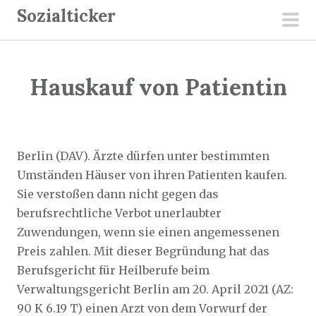
Z
Sozialticker
u
pri
m
men
I
Hauskauf von Patientin
n
h
a
Sozialticker
19. August 2021
l
Berlin (DAV). Ärzte dürfen unter bestimmten
t
Umständen Häuser von ihren Patienten kaufen.
s
Sie verstoßen dann nicht gegen das
p
berufsrechtliche Verbot unerlaubter
r
Zuwendungen, wenn sie einen angemessenen
i
Preis zahlen. Mit dieser Begründung hat das
n
Berufsgericht für Heilberufe beim
g
Verwaltungsgericht Berlin am 20. April 2021 (AZ:
e
90 K 6.19 T) einen Arzt von dem Vorwurf der
n