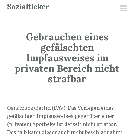
Z
Sozialticker
u
pri
m
men
I
Gebrauchen eines
n
h
gefälschten
a
Impfausweises im
l
privaten Bereich nicht
t
strafbar
s
p
r
Sozialticker
2. November 2021
i
Osnabrück/Berlin (DAV). Das Vorlegen eines
n
gefälschten Impfausweises gegenüber einer
g
(privaten) Apotheke ist derzeit nicht strafbar.
e
Deshalb kann dieser auch nicht beschlagnahmt
n