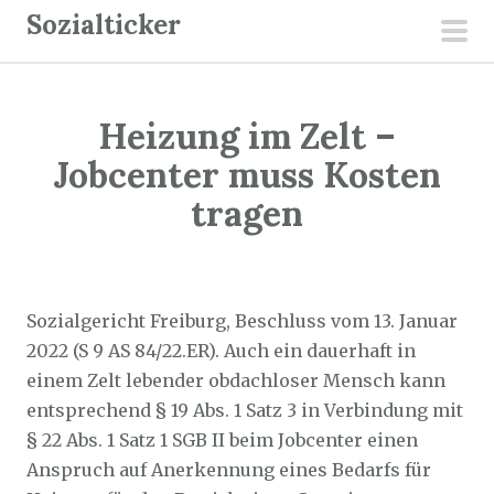
Z
Sozialticker
u
pri
m
men
I
Heizung im Zelt –
n
h
Jobcenter muss Kosten
a
tragen
l
t
Sozialticker
18. Januar 2022
s
p
Sozialgericht Freiburg, Beschluss vom 13. Januar
r
2022 (S 9 AS 84/22.ER). Auch ein dauerhaft in
i
einem Zelt lebender obdachloser Mensch kann
n
entsprechend § 19 Abs. 1 Satz 3 in Verbindung mit
g
§ 22 Abs. 1 Satz 1 SGB II beim Jobcenter einen
e
Anspruch auf Anerkennung eines Bedarfs für
n