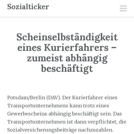
Z
Sozialticker
u
pri
m
men
I
Scheinselbständigkeit
n
h
eines Kurierfahrers –
a
zumeist abhängig
l
beschäftigt
t
s
p
Sozialticker
20. Oktober 2022
r
Potsdam/Berlin (DAV). Der Kurierfahrer eines
i
Transportunternehmens kann trotz eines
n
Gewerbescheins abhängig beschäftigt sein. Das
g
Transportunternehmen ist dann verpflichtet, die
e
Sozialversicherungsbeiträge nachzuzahlen.
n