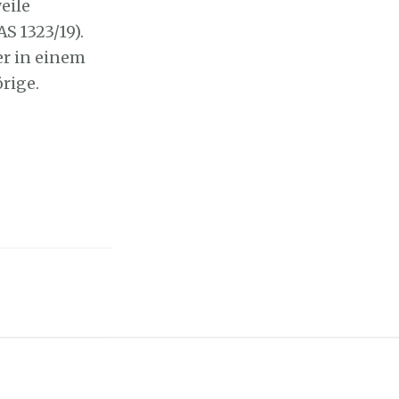
eile
S 1323/19).
er in einem
rige.