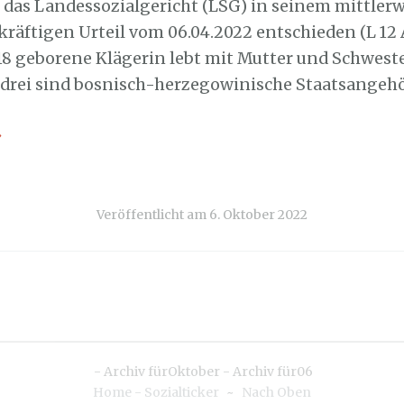
t das Landessozialgericht (LSG) in seinem mittlerw
kräftigen Urteil vom 06.04.2022 entschieden (L 12 A
18 geborene Klägerin lebt mit Mutter und Schwest
e drei sind bosnisch-herzegowinische Staatsangehö
→
Veröffentlicht am
6. Oktober 2022
-
Archiv fürOktober
-
Archiv für06
Home - Sozialticker
~
Nach Oben