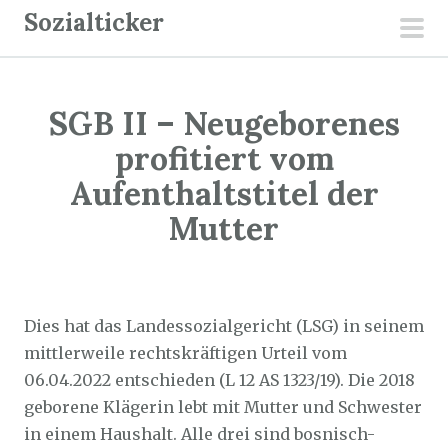
Z
Sozialticker
u
pri
m
men
I
SGB II – Neugeborenes
n
h
profitiert vom
a
Aufenthaltstitel der
l
Mutter
t
s
p
Sozialticker
6. Oktober 2022
r
Dies hat das Landessozialgericht (LSG) in seinem
i
mittlerweile rechtskräftigen Urteil vom
n
06.04.2022 entschieden (L 12 AS 1323/19). Die 2018
g
geborene Klägerin lebt mit Mutter und Schwester
e
in einem Haushalt. Alle drei sind bosnisch-
n