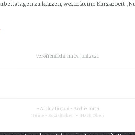
arbeitstagen zu kürzen, wenn keine Kurzarbeit „N
→
Veröffentlicht am
14. Juni 2021
-
Archiv fürJuni
-
Archiv für14
Home - Sozialticker
~
Nach Oben