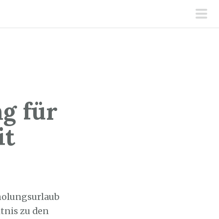
pri
men
g für
it
rholungsurlaub
tnis zu den