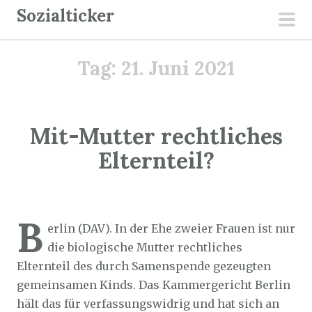
Z
Sozialticker
u
pri
m
men
Tag:
21. Juni 2021
I
n
h
a
Mit-Mutter rechtliches
l
Elternteil?
t
s
p
Sozialticker
21. Juni 2021
r
B
erlin (DAV). In der Ehe zweier Frauen ist nur
i
die biologische Mutter rechtliches
n
Elternteil des durch Samenspende gezeugten
g
gemeinsamen Kinds. Das Kammergericht Berlin
e
hält das für verfassungswidrig und hat sich an
n