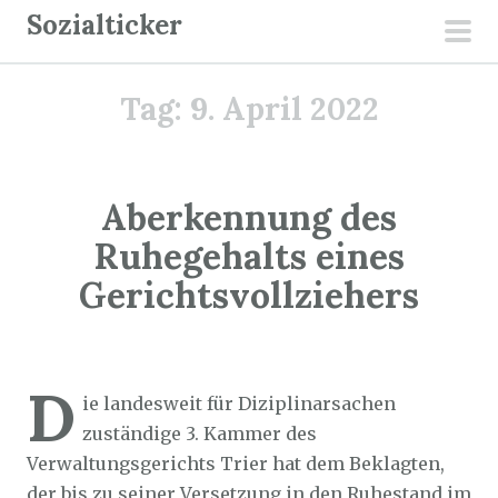
Z
Sozialticker
u
pri
m
men
Tag:
9. April 2022
I
n
h
a
Aberkennung des
l
Ruhegehalts eines
t
Gerichtsvollziehers
s
p
r
Sozialticker
9. April 2022
i
D
ie landesweit für Diziplinarsachen
n
zuständige 3. Kammer des
g
Verwaltungsgerichts Trier hat dem Beklagten,
e
der bis zu seiner Versetzung in den Ruhestand im
n