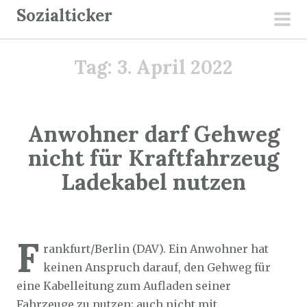
Z
Sozialticker
u
pri
m
men
Tag:
3. April 2022
I
n
h
a
Anwohner darf Gehweg
l
nicht für Kraftfahrzeug
t
Ladekabel nutzen
s
p
r
Sozialticker
3. April 2022
i
F
rankfurt/Berlin (DAV). Ein Anwohner hat
n
keinen Anspruch darauf, den Gehweg für
g
eine Kabelleitung zum Aufladen seiner
e
Fahrzeuge zu nutzen; auch nicht mit
n