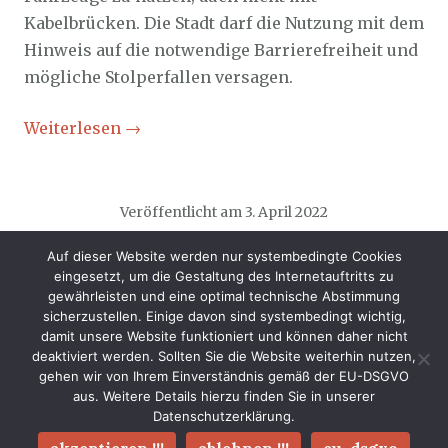
Kabelbrücken. Die Stadt darf die Nutzung mit dem
Hinweis auf die notwendige Barrierefreiheit und
mögliche Stolperfallen versagen.
Weiterlesen
→
Veröffentlicht am
3. April 2022
Auf dieser Website werden nur systembedingte Cookies
eingesetzt, um die Gestaltung des Internetauftritts zu
gewährleisten und eine optimal technische Abstimmung
sicherzustellen. Einige davon sind systembedingt wichtig,
damit unsere Website funktioniert und können daher nicht
deaktiviert werden. Sollten Sie die Website weiterhin nutzen,
gehen wir von Ihrem Einverständnis gemäß der EU-DSGVO
-
Archiv fürApril
-
Archiv für03
aus. Weitere Details hierzu finden Sie in unserer
Home - Sozialticker
Datenschutzerklärung.
Nach Oben