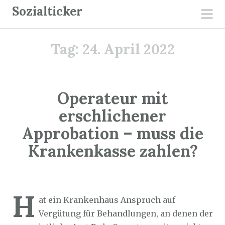
Z
Sozialticker
u
pri
m
men
Tag:
24. April 2022
I
n
h
a
Operateur mit
l
erschlichener
t
Approbation – muss die
s
p
Krankenkasse zahlen?
r
i
Sozialticker
24. April 2022
n
H
g
at ein Krankenhaus Anspruch auf
e
Vergütung für Behandlungen, an denen der
n