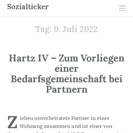
Z
Sozialticker
u
pri
m
men
Tag:
9. Juli 2022
I
n
h
a
Hartz IV – Zum Vorliegen
l
einer
t
Bedarfsgemeinschaft bei
s
p
Partnern
r
i
Sozialticker
9. Juli 2022
n
Z
g
iehen unverheiratete Partner in einer
e
Wohnung zusammen und ist einer von
n