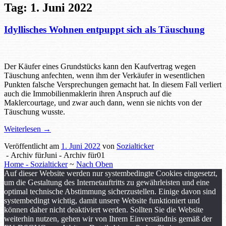
Tag:
1. Juni 2022
Idyllisches Wohnen entpuppt sich als Täuschung
Sozialticker
1. Juni 2022
1. Juni 2022
Der Käufer eines Grundstücks kann den Kaufvertrag wegen
Täuschung anfechten, wenn ihm der Verkäufer in wesentlichen
Punkten falsche Versprechungen gemacht hat. In diesem Fall verliert
auch die Immobilienmaklerin ihren Anspruch auf die
Maklercourtage, und zwar auch dann, wenn sie nichts von der
Täuschung wusste.
Weiterlesen
→
Veröffentlicht am
1. Juni 2022
von
Sozialticker
-
Archiv fürJuni
-
Archiv für01
Home - Sozialticker
~
Nach Oben
Auf dieser Website werden nur systembedingte Cookies eingesetzt,
um die Gestaltung des Internetauftritts zu gewährleisten und eine
optimal technische Abstimmung sicherzustellen. Einige davon sind
systembedingt wichtig, damit unsere Website funktioniert und
können daher nicht deaktiviert werden. Sollten Sie die Website
weiterhin nutzen, gehen wir von Ihrem Einverständnis gemäß der