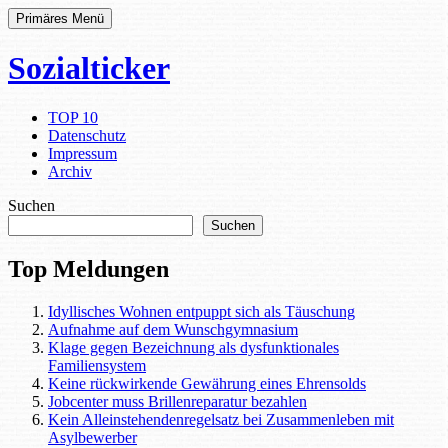
Primäres Menü
Sozialticker
TOP 10
Datenschutz
Impressum
Archiv
Suchen
Suchen
Top Meldungen
Idyllisches Wohnen entpuppt sich als Täuschung
Aufnahme auf dem Wunschgymnasium
Klage gegen Bezeichnung als dysfunktionales
Familiensystem
Keine rückwirkende Gewährung eines Ehrensolds
Jobcenter muss Brillenreparatur bezahlen
Kein Alleinstehendenregelsatz bei Zusammenleben mit
Asylbewerber