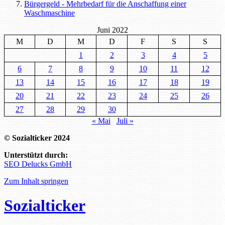
Bürgergeld - Mehrbedarf für die Anschaffung einer
Waschmaschine
Juni 2022
M
D
M
D
F
S
S
1
2
3
4
5
6
7
8
9
10
11
12
13
14
15
16
17
18
19
20
21
22
23
24
25
26
27
28
29
30
« Mai
Juli »
© Sozialticker 2024
Unterstützt durch:
SEO Delucks GmbH
Zum Inhalt springen
Sozialticker