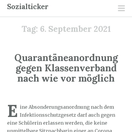
Z
Sozialticker
u
pri
m
men
Tag:
6. September 2021
I
n
h
a
Quarantäneanordnung
l
gegen Klassenverband
t
nach wie vor möglich
s
p
r
Sozialticker
6. September 2021
i
E
ine Absonderungsanordnung nach dem
n
Infektionsschutzgesetz darf auch gegen
g
eine Schülerin erlassen werden, die keine
e
unmittelbare Sitznachbarin einer an Corona
n