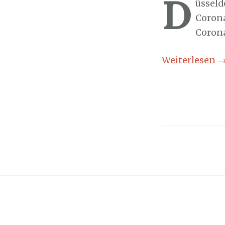
D
üsseld
Corona
Coron
Weiterlesen