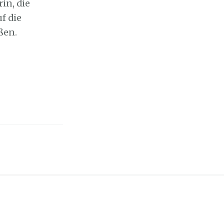
in, die
f die
ßen.