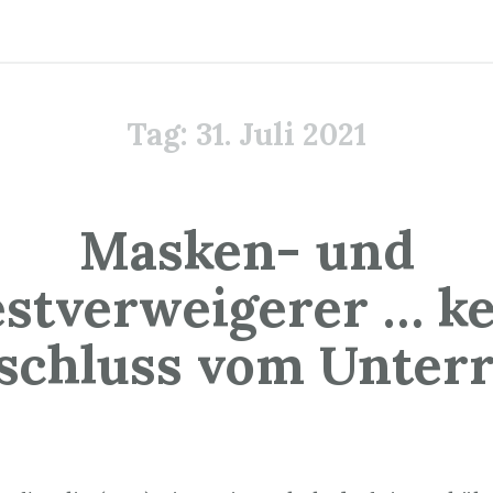
Tag:
31. Juli 2021
Masken- und
estverweigerer … ke
schluss vom Unterr
. Juli 2021