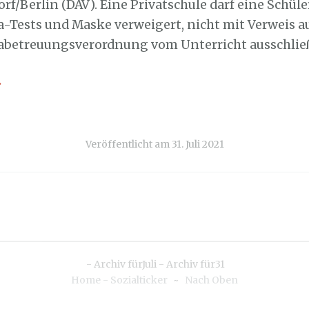
orf/Berlin (DAV). Eine Privatschule darf eine Schüler
-Tests und Maske verweigert, nicht mit Verweis au
abetreuungsverordnung vom Unterricht ausschlie
→
Veröffentlicht am
31. Juli 2021
-
Archiv fürJuli
-
Archiv für31
Home - Sozialticker
~
Nach Oben