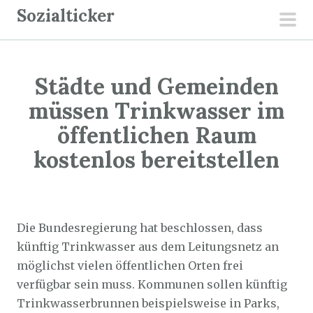
Z
Sozialticker
u
pri
m
men
I
Städte und Gemeinden
n
h
müssen Trinkwasser im
a
öffentlichen Raum
l
kostenlos bereitstellen
t
s
p
Sozialticker
19. August 2022
r
Die Bundesregierung hat beschlossen, dass
i
künftig Trinkwasser aus dem Leitungsnetz an
n
möglichst vielen öffentlichen Orten frei
g
verfügbar sein muss. Kommunen sollen künftig
e
Trinkwasserbrunnen beispielsweise in Parks,
n