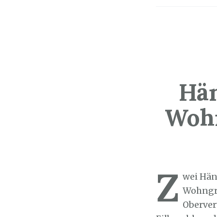
Hä
Wohn
Sozialticker
1
Z
wei Hän
Wohngru
Oberver