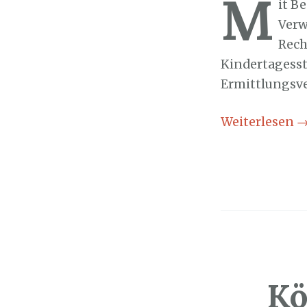
M
it B
Verw
Rech
Kindertagesst
Ermittlungsve
Weiterlesen
Kö