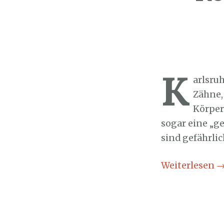
Sozialticker
1
K
arlsru
Zähne,
Körper
sogar eine „g
sind gefährli
Weiterlesen