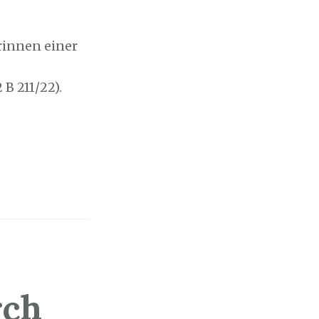
rinnen einer
B 211/22).
rch