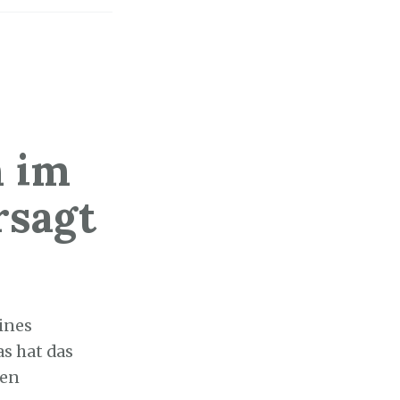
 im
rsagt
ines
s hat das
nen