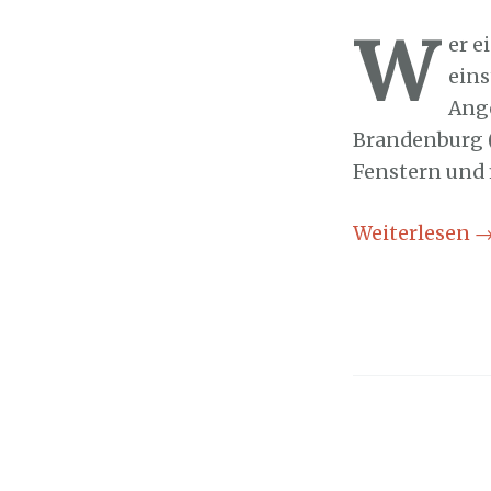
W
er e
eins
Ange
Brandenburg (
Fenstern und 
Weiterlesen