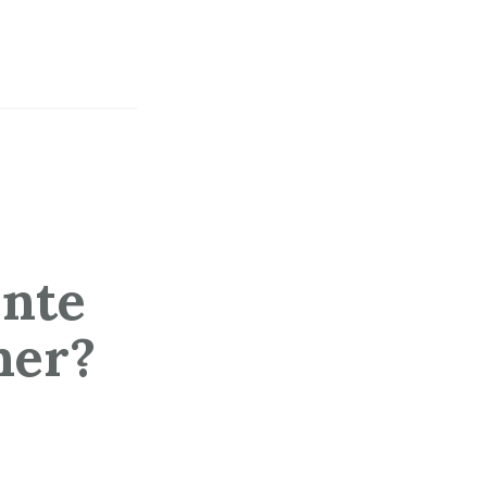
nte
ner?