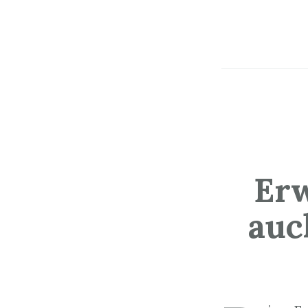
Er
auc
Sozialticker
1