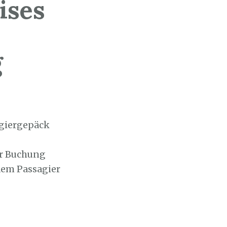
ises
g
giergepäck
er Buchung
 dem Passagier