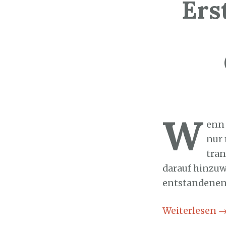
Ers
Sozialticker
1
W
enn
nur 
tran
darauf hinzuwe
entstandenen 
Weiterlesen