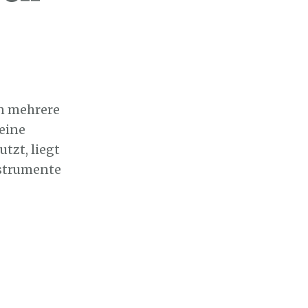
en mehrere
 eine
tzt, liegt
nstrumente