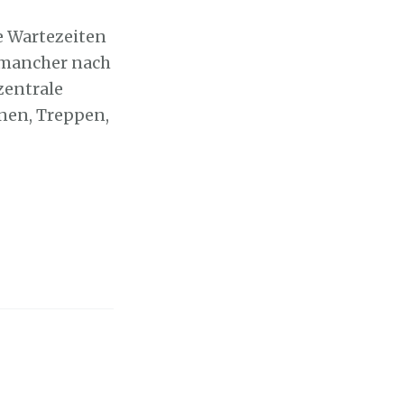
e Wartezeiten
o mancher nach
zentrale
nen, Treppen,