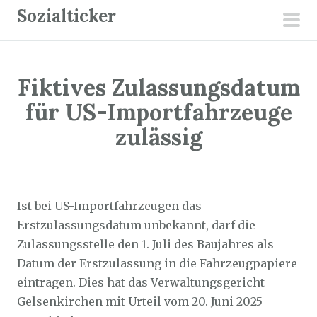
Z
Sozialticker
u
pri
m
men
I
Fiktives Zulassungsdatum
n
h
für US-Importfahrzeuge
a
zulässig
l
t
Sozialticker
26. Juni 2025
s
p
Ist bei US-Importfahrzeugen das
r
Erstzulassungsdatum unbekannt, darf die
i
Zulassungsstelle den 1. Juli des Baujahres als
n
Datum der Erstzulassung in die Fahrzeugpapiere
g
eintragen. Dies hat das Verwaltungsgericht
e
Gelsenkirchen mit Urteil vom 20. Juni 2025
n