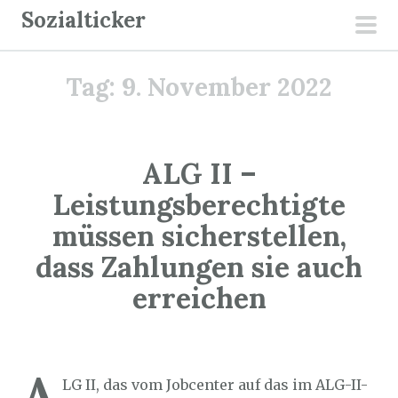
Z
Sozialticker
u
pri
m
men
Tag:
9. November 2022
I
n
h
a
ALG II –
l
Leistungsberechtigte
t
müssen sicherstellen,
s
p
dass Zahlungen sie auch
r
erreichen
i
n
Sozialticker
9. November 2022
g
e
A
LG II, das vom Jobcenter auf das im ALG-II-
n