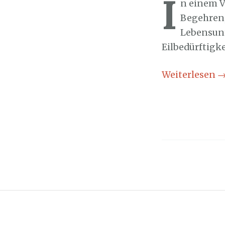
I
n einem V
Begehren,
Lebensunt
Eilbedürftigke
Weiterlesen