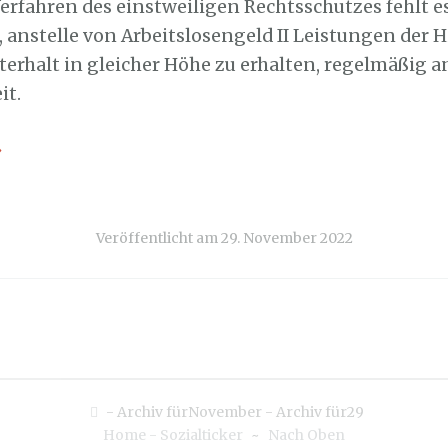
erfahren des einstweiligen Rechtsschutzes fehlt es
 anstelle von Arbeitslosengeld II Leistungen der H
erhalt in gleicher Höhe zu erhalten, regelmäßig a
it.
→
Veröffentlicht am
29. November 2022
-
Archiv fürNovember
-
Archiv für29
Home - Sozialticker
~
Nach Oben