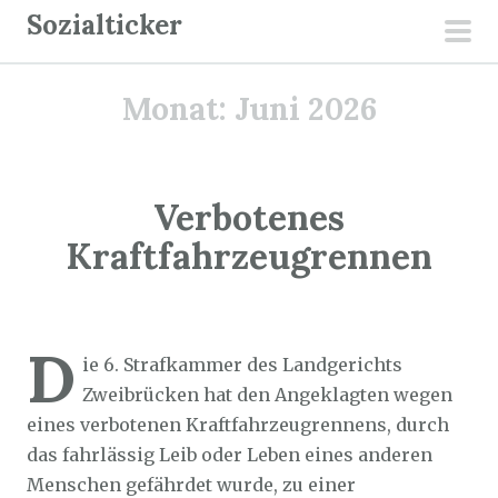
Z
Sozialticker
u
pri
m
men
Monat:
Juni 2026
I
n
h
a
Verbotenes
l
Kraftfahrzeugrennen
t
s
p
Sozialticker
2. Juni 2026
r
D
ie 6. Strafkammer des Landgerichts
i
Zweibrücken hat den Angeklagten wegen
n
eines verbotenen Kraftfahrzeugrennens, durch
g
das fahrlässig Leib oder Leben eines anderen
e
Menschen gefährdet wurde, zu einer
n