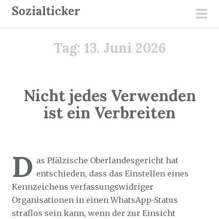
Z
Sozialticker
u
pri
m
men
Tag:
13. Juni 2026
I
n
h
a
Nicht jedes Verwenden
l
ist ein Verbreiten
t
s
p
Sozialticker
13. Juni 2026
r
D
as Pfälzische Oberlandesgericht hat
i
entschieden, dass das Einstellen eines
n
Kennzeichens verfassungswidriger
g
Organisationen in einen WhatsApp-Status
e
straflos sein kann, wenn der zur Einsicht
n