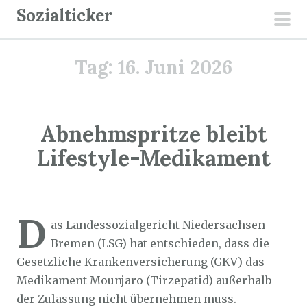
Z
Sozialticker
u
pri
m
men
Tag:
16. Juni 2026
I
n
h
a
Abnehmspritze bleibt
l
Lifestyle-Medikament
t
s
p
Sozialticker
16. Juni 2026
r
D
as Landessozialgericht Niedersachsen-
i
Bremen (LSG) hat entschieden, dass die
n
Gesetzliche Krankenversicherung (GKV) das
g
Medikament Mounjaro (Tirzepatid) außerhalb
e
der Zulassung nicht übernehmen muss.
n