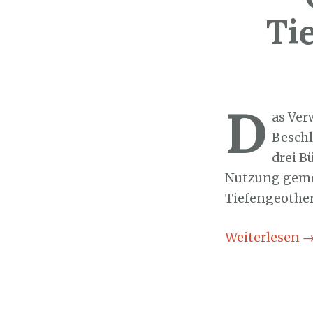
Ti
Sozialticker
2
D
as Ver
Beschl
drei B
Nutzung gemei
Tiefengeothe
Weiterlesen