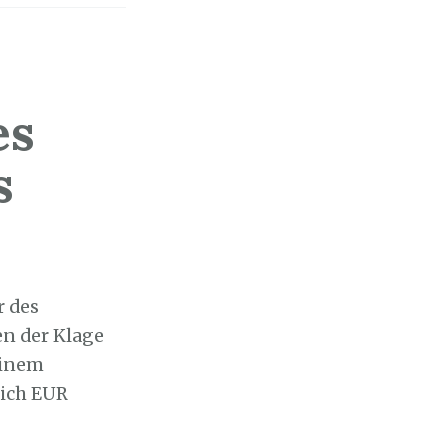
es
s
r des
en der Klage
einem
lich EUR