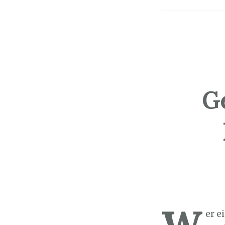
G
Sozialticker
2
W
er e