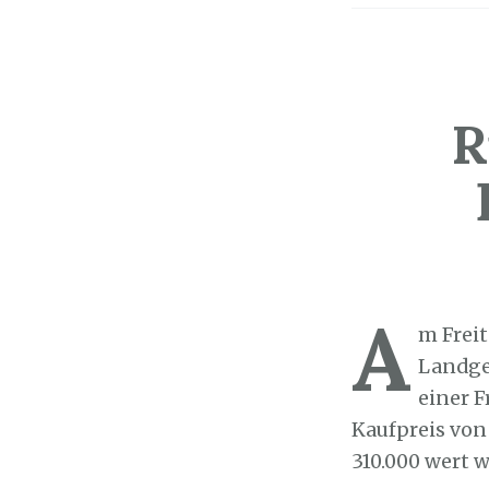
R
Sozialticker
2
A
m Freit
Landge
einer F
Kaufpreis von
310.000 wert w