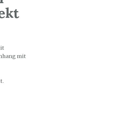
ekt
it
enhang mit
t.