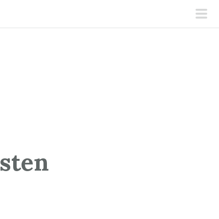
pri
men
sten