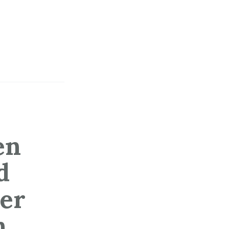
en
d
er
n