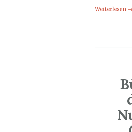
Weiterlesen
B
N