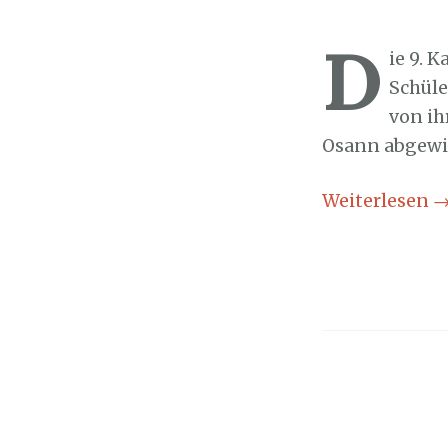
Sozialticker
3
D
ie 9. 
Schüle
von ih
Osann abgewi
Weiterlesen