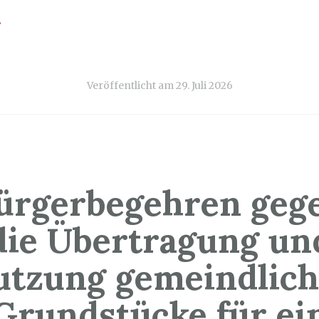
→
Veröffentlicht am
29. Juli 2026
ürgerbegehren geg
die Übertragung un
utzung gemeindlich
Grundstücke für ei