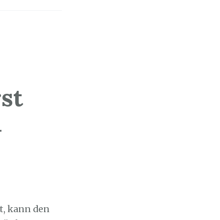
st
n
t, kann den