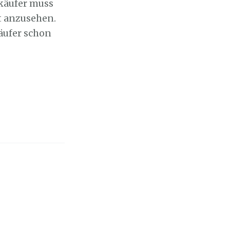
käufer muss
t anzusehen.
äufer schon