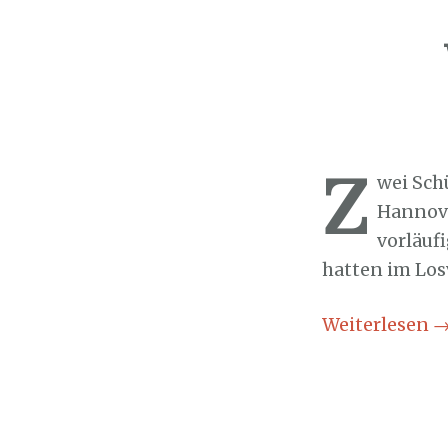
Sozialticker
3
Z
wei Sch
Hannove
vorläufi
hatten im Los
Weiterlesen