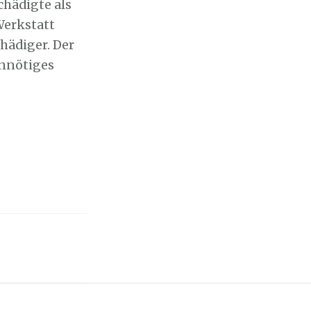
chädigte als
Werkstatt
hädiger. Der
Unnötiges