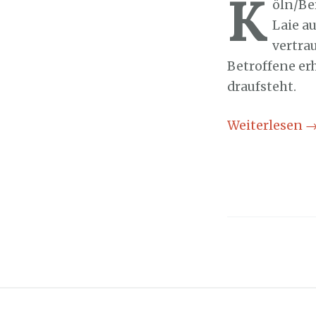
K
öln/Be
Laie a
vertra
Betroffene er
draufsteht.
Weiterlesen