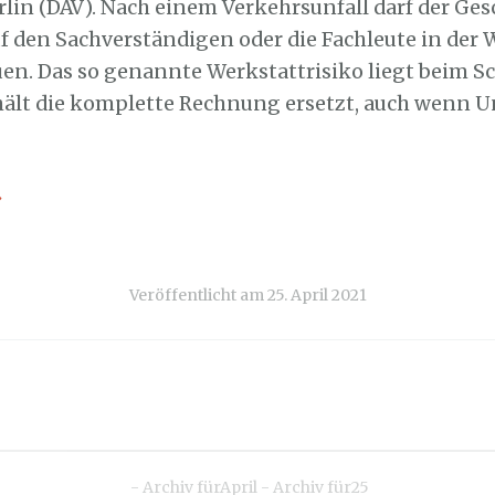
rlin (DAV). Nach einem Verkehrsunfall darf der Ges
uf den Sachverständigen oder die Fachleute in der 
uen. Das so genannte Werkstattrisiko liegt beim Sc
hält die komplette Rechnung ersetzt, auch wenn 
→
Veröffentlicht am
25. April 2021
-
Archiv fürApril
-
Archiv für25