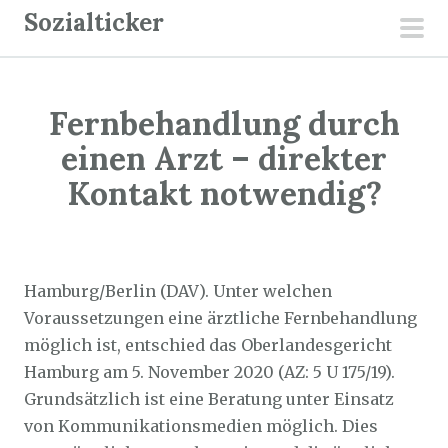
Z
Sozialticker
u
pri
m
men
I
Fernbehandlung durch
n
h
einen Arzt – direkter
a
Kontakt notwendig?
l
t
Sozialticker
21. November 2021
s
p
Hamburg/Berlin (DAV). Unter welchen
r
Voraussetzungen eine ärztliche Fernbehandlung
i
möglich ist, entschied das Oberlandesgericht
n
Hamburg am 5. November 2020 (AZ: 5 U 175/19).
g
Grundsätzlich ist eine Beratung unter Einsatz
e
von Kommunikationsmedien möglich. Dies
n