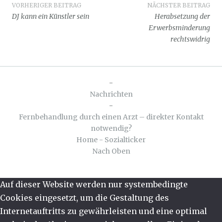
Beitragsnavigation
VORHERIGER BEITRAG
NÄCHSTER BEITRAG
DJ kann ein Künstler sein
Herabsetzung der
Erwerbsminderung
rechtswidrig
-
Nachrichten
-
Fernbehandlung durch einen Arzt – direkter Kontakt
notwendig?
Home - Sozialticker
Nach Oben
Auf dieser Website werden nur systembedingte
Cookies eingesetzt, um die Gestaltung des
Internetauftritts zu gewährleisten und eine optimal