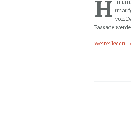
H
in un
unauf
von D
Fassade werde
Weiterlesen