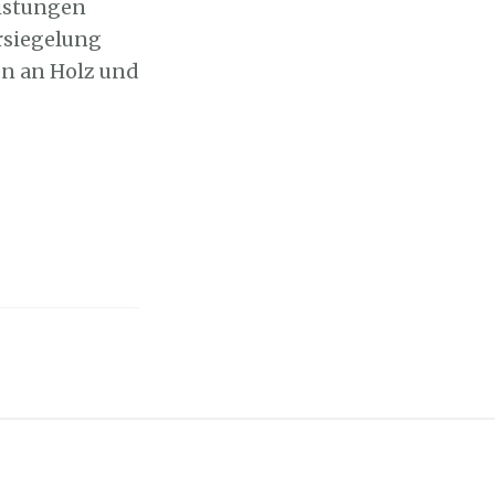
eistungen
rsiegelung
en an Holz und