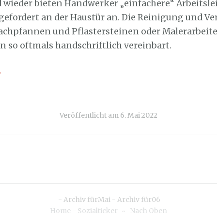
d wieder bieten Handwerker „einfachere“ Arbeitsl
gefordert an der Haustür an. Die Reinigung und Ve
achpfannen und Pflastersteinen oder Malerarbeit
n so oftmals handschriftlich vereinbart.
→
Veröffentlicht am
6. Mai 2022
-
Archiv fürMai
-
Archiv für06
Home - Sozialticker
~
Nach Oben