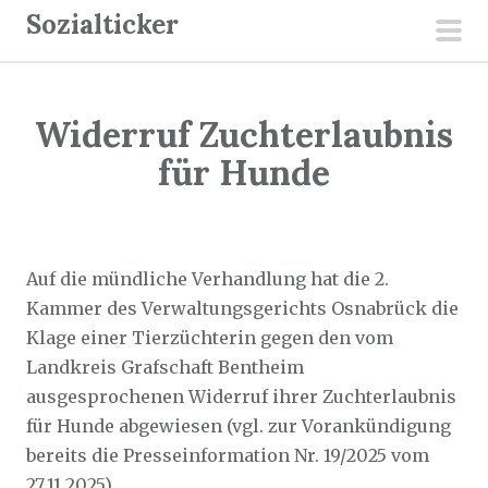
Z
Sozialticker
u
pri
m
men
I
Widerruf Zuchterlaubnis
n
h
für Hunde
a
l
Sozialticker
12. Dezember 2025
t
s
Auf die mündliche Verhandlung hat die 2.
p
Kammer des Verwaltungsgerichts Osnabrück die
r
Klage einer Tierzüchterin gegen den vom
i
Landkreis Grafschaft Bentheim
n
ausgesprochenen Widerruf ihrer Zuchterlaubnis
g
für Hunde abgewiesen (vgl. zur Vorankündigung
e
bereits die Presseinformation Nr. 19/2025 vom
n
27.11.2025).