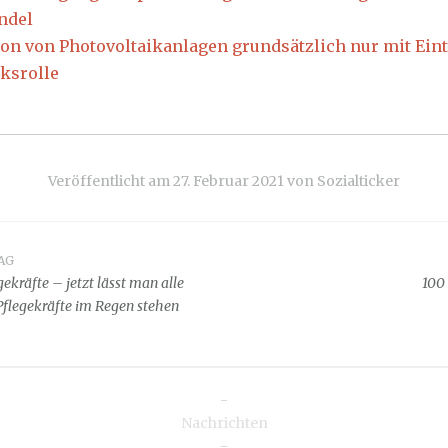
ndel
tion von Photovoltaikanlagen grundsätzlich nur mit Ein
ksrolle
Veröffentlicht am
27. Februar 2021
von
Sozialticker
AG
snavigation
gekräfte – jetzt lässt man alle
100
Pflegekräfte im Regen stehen
-
Nachrichten
-