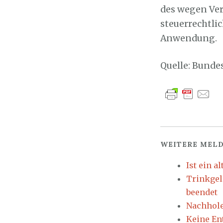
des wegen Ver
steuerrechtli
Anwendung.
Quelle: Bunde
WEITERE MELD
Ist ein a
Trinkgel
beendet
Nachhole
Keine En