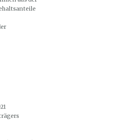
ehaltsanteile
der
021
trägers