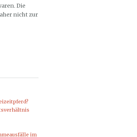
aren. Die
aher nicht zur
eizeitpferd?
tsverhältnis
hmeausfälle im