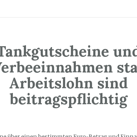
Tankgutscheine un
erbeeinnahmen sta
Arbeitslohn sind
beitragspflichtig
7. Februar 2021
ne über einen bestimmten Euro-Betrag und Einn