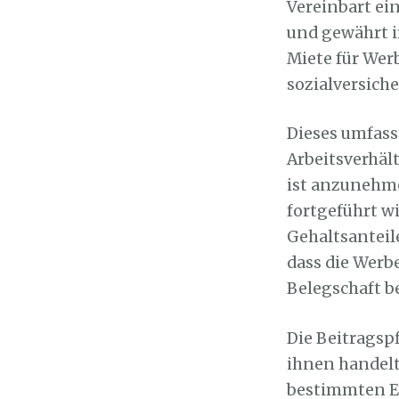
Vereinbart ei
und gewährt i
Miete für Wer
sozialversich
Dieses umfas
Arbeitsverhäl
ist anzunehm
fortgeführt w
Gehaltsanteil
dass die Werb
Belegschaft b
Die Beitragsp
ihnen handelt
bestimmten Eu