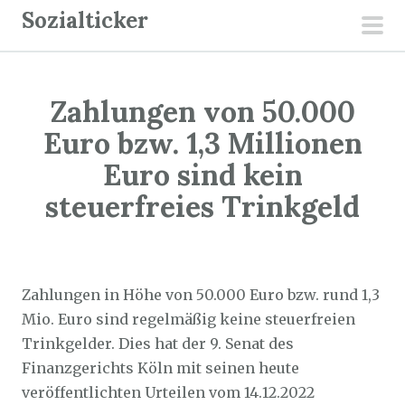
Z
Sozialticker
u
pri
m
men
I
Zahlungen von 50.000
n
h
Euro bzw. 1,3 Millionen
a
Euro sind kein
l
steuerfreies Trinkgeld
t
s
p
Sozialticker
20. Dezember 2023
r
Zahlungen in Höhe von 50.000 Euro bzw. rund 1,3
i
Mio. Euro sind regelmäßig keine steuerfreien
n
Trinkgelder. Dies hat der 9. Senat des
g
Finanzgerichts Köln mit seinen heute
e
veröffentlichten Urteilen vom 14.12.2022
n