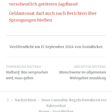
versehentlich getöteten Jagdhund
Geldautomat darf auch nach Berichten über
Sprengungen bleiben
Veröffentlicht am
17. September 2024
von
Sozialticker
Beitragsnavigation
VORHERIGER BEITRAG
NÄCHSTER BEITRAG
Nulltarif: Was versprochen
Minischweine im allgemeinen
wird, muss gelten
Wohngebiet unzulässig
-
Nachrichten
-
Neue Cannabis-Regeln bewahren vor
Fahrverbot
Home - Sozialticker