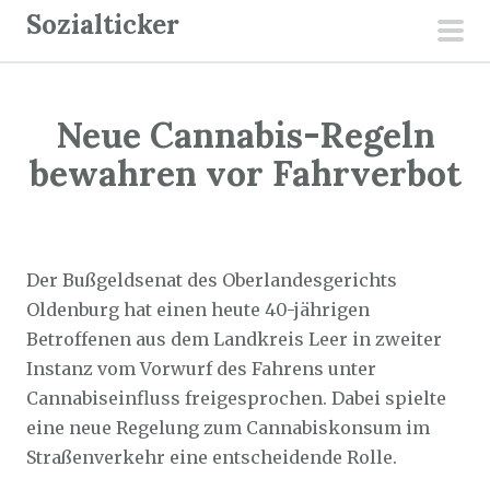
Z
Sozialticker
u
pri
m
men
I
Neue Cannabis-Regeln
n
h
bewahren vor Fahrverbot
a
l
Sozialticker
17. September 2024
t
s
Der Bußgeldsenat des Oberlandesgerichts
p
Oldenburg hat einen heute 40-jährigen
r
Betroffenen aus dem Landkreis Leer in zweiter
i
Instanz vom Vorwurf des Fahrens unter
n
Cannabiseinfluss freigesprochen. Dabei spielte
g
eine neue Regelung zum Cannabiskonsum im
e
Straßenverkehr eine entscheidende Rolle.
n