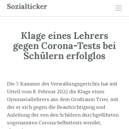
Z
Sozialticker
u
pri
m
men
I
Klage eines Lehrers
n
h
gegen Corona-Tests bei
a
Schülern erfolglos
l
t
Sozialticker
17. Februar 2022
s
p
Die 7. Kammer des Verwaltungsgerichts hat mit
r
Urteil vom 8. Februar 2022 die Klage eines
i
Gymnasiallehrers aus dem Großraum Trier, mit
n
der er sich gegen die Beaufsichtigung und
g
Anleitung der von den Schülern durchgeführten
e
sogenannten Corona-Selbsttests wendet,
n