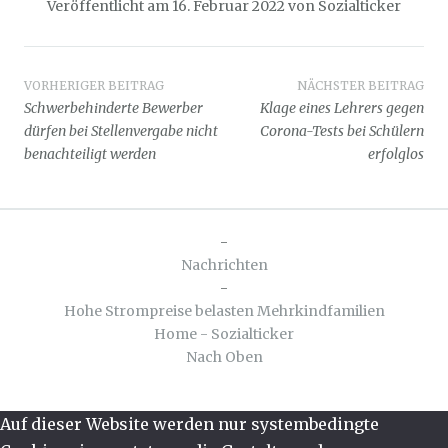
Veröffentlicht am
16. Februar 2022
von
Sozialticker
Beitragsnavigation
VORHERIGER BEITRAG
NÄCHSTER BEITRAG
Schwerbehinderte Bewerber
Klage eines Lehrers gegen
dürfen bei Stellenvergabe nicht
Corona-Tests bei Schülern
benachteiligt werden
erfolglos
-
Nachrichten
-
Hohe Strompreise belasten Mehrkindfamilien
Home - Sozialticker
Nach Oben
Auf dieser Website werden nur systembedingte