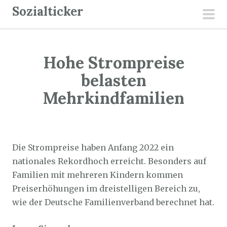
Z
Sozialticker
u
pri
m
men
I
Hohe Strompreise
n
h
belasten
a
Mehrkindfamilien
l
t
Sozialticker
16. Februar 2022
s
p
Die Strompreise haben Anfang 2022 ein
r
nationales Rekordhoch erreicht. Besonders auf
i
Familien mit mehreren Kindern kommen
n
Preiserhöhungen im dreistelligen Bereich zu,
g
wie der Deutsche Familienverband berechnet hat.
e
n