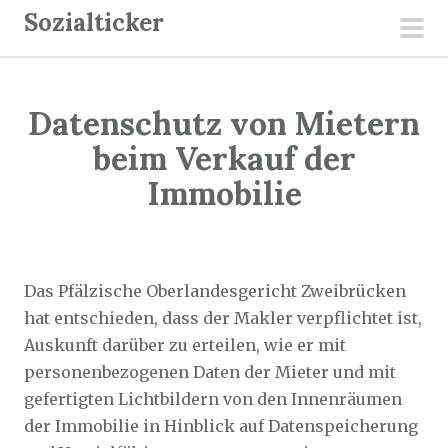
Z
Sozialticker
u
pri
m
men
I
Datenschutz von Mietern
n
h
beim Verkauf der
a
Immobilie
l
t
Sozialticker
14. Februar 2026
s
p
Das Pfälzische Oberlandesgericht Zweibrücken
r
hat entschieden, dass der Makler verpflichtet ist,
i
Auskunft darüber zu erteilen, wie er mit
n
personenbezogenen Daten der Mieter und mit
g
gefertigten Lichtbildern von den Innenräumen
e
der Immobilie in Hinblick auf Datenspeicherung
n