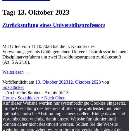
Tag:
13. Oktober 2023
Zurückstufung eines Universitätsprofessors
Sozialticker
13. Oktober 2023
12. Oktober 2023
Mit Urteil vom 11.10.2023 hat die 5. Kammer des
Verwaltungsgerichts Göttingen einen Universitätsprofessor in einem
Disziplinarverfahren um zwei Besoldungsgruppen zurückgestuft
(Az. 5 A 2/18).
Weiterlesen
→
Veröffentlicht am
13. Oktober 2023
12. Oktober 2023
von
Sozialticker
-
Archiv fürOktober
-
Archiv für13
Home - Sozialticker
~
Nach Oben
Auf dieser Website werden nur systembedingte Cookies eingesetzt,
um die Gestaltung des Internetauftritts zu gewährleisten und eine
optimal technische Abstimmung sicherzustellen. Einige davon sind
systembedingt wichtig, damit unsere Website funktioniert und
können daher nicht deaktiviert werden. Sollten Sie die Website
weiterhin nutzen, gehen wir von Ihrem Einverständnis gemäß der