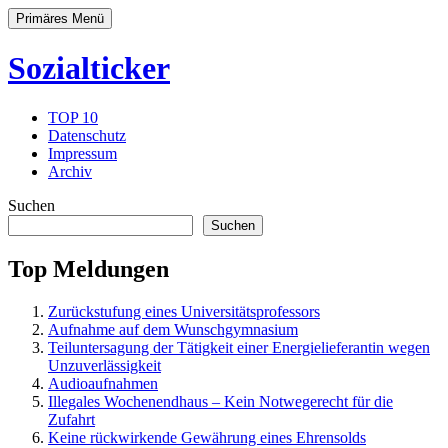
Primäres Menü
Sozialticker
TOP 10
Datenschutz
Impressum
Archiv
Suchen
Suchen
Top Meldungen
Zurückstufung eines Universitätsprofessors
Aufnahme auf dem Wunschgymnasium
Teiluntersagung der Tätigkeit einer Energielieferantin wegen
Unzuverlässigkeit
Audioaufnahmen
Illegales Wochenendhaus – Kein Notwegerecht für die
Zufahrt
Keine rückwirkende Gewährung eines Ehrensolds