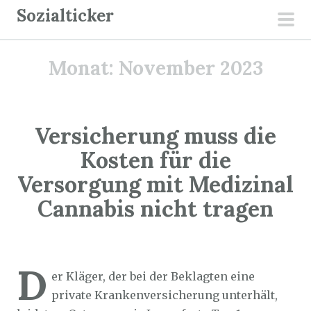
Z
Sozialticker
u
pri
m
men
Monat:
November 2023
I
n
h
a
Versicherung muss die
l
Kosten für die
t
Versorgung mit Medizinal
s
p
Cannabis nicht tragen
r
i
Sozialticker
30. November 2023
n
D
g
er Kläger, der bei der Beklagten eine
e
private Krankenversicherung unterhält,
n