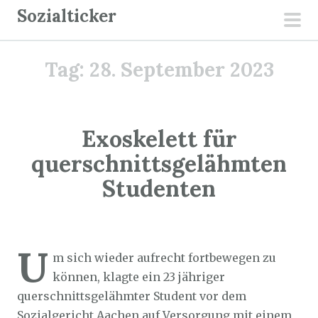
Z
Sozialticker
u
pri
m
men
Tag:
28. September 2023
I
n
h
a
Exoskelett für
l
querschnittsgelähmten
t
Studenten
s
p
r
Sozialticker
28. September 2023
i
U
m sich wieder aufrecht fortbewegen zu
n
können, klagte ein 23 jähriger
g
querschnittsgelähmter Student vor dem
e
Sozialgericht Aachen auf Versorgung mit einem
n