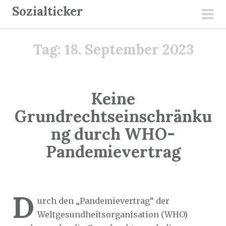
Z
Sozialticker
u
pri
m
men
Tag:
18. September 2023
I
n
h
a
Keine
l
Grundrechtseinschränku
t
ng durch WHO-
s
p
Pandemievertrag
r
i
Sozialticker
18. September 2023
n
D
g
urch den „Pandemievertrag“ der
e
Weltgesundheitsorganisation (WHO)
n