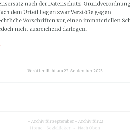
ensersatz nach der Datenschutz-Grundverordnun
ach dem Urteil liegen zwar Verstöße gegen
chtliche Vorschriften vor, einen immateriellen S
jedoch nicht ausreichend darlegen.
→
Veröffentlicht am
22. September 2023
-
Archiv fürSeptember
-
Archiv für22
Home - Sozialticker
~
Nach Oben