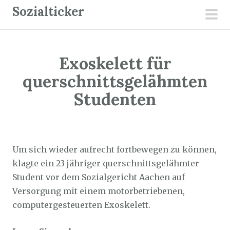
Z
Sozialticker
u
pri
m
men
I
Exoskelett für
n
h
querschnittsgelähmten
a
Studenten
l
t
Sozialticker
28. September 2023
s
p
Um sich wieder aufrecht fortbewegen zu können,
r
klagte ein 23 jähriger querschnittsgelähmter
i
Student vor dem Sozialgericht Aachen auf
n
Versorgung mit einem motorbetriebenen,
g
computergesteuerten Exoskelett.
e
n