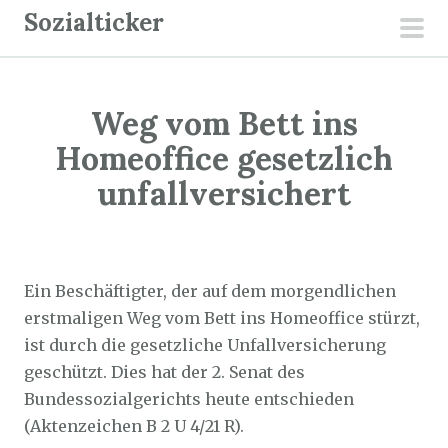
Z
Sozialticker
u
pri
m
men
I
Weg vom Bett ins
n
h
Homeoffice gesetzlich
a
unfallversichert
l
t
Sozialticker
13. Dezember 2021
s
p
Ein Beschäftigter, der auf dem morgendlichen
r
erstmaligen Weg vom Bett ins Homeoffice stürzt,
i
ist durch die gesetzliche Unfallversicherung
n
geschützt. Dies hat der 2. Senat des
g
Bundessozialgerichts heute entschieden
e
(Aktenzeichen B 2 U 4/21 R).
n