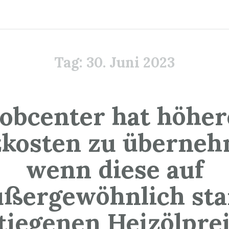
Tag:
30. Juni 2023
Jobcenter hat höher
zkosten zu überneh
wenn diese auf
ußergewöhnlich sta
tiegenen Heizölpre