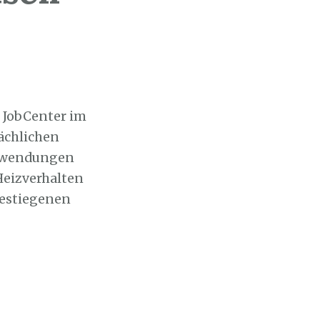
s JobCenter im
ächlichen
ufwendungen
Heizverhalten
gestiegenen