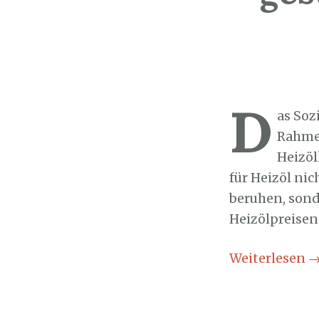
Sozialticker
3
D
as Soz
Rahmen
Heizö
für Heizöl ni
beruhen, sond
Heizölpreisen
Weiterlesen