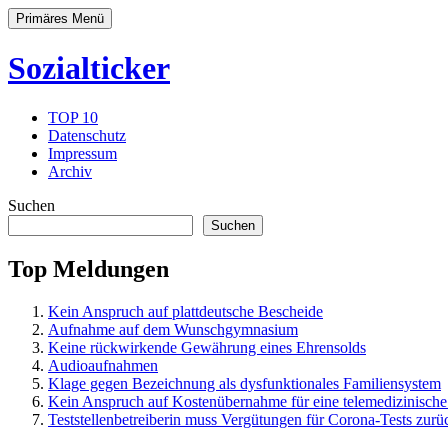
Primäres Menü
Sozialticker
TOP 10
Datenschutz
Impressum
Archiv
Suchen
Suchen
Top Meldungen
Kein Anspruch auf plattdeutsche Bescheide
Aufnahme auf dem Wunschgymnasium
Keine rückwirkende Gewährung eines Ehrensolds
Audioaufnahmen
Klage gegen Bezeichnung als dysfunktionales Familiensystem
Kein Anspruch auf Kostenübernahme für eine telemedizinische
Teststellenbetreiberin muss Vergütungen für Corona-Tests zurü